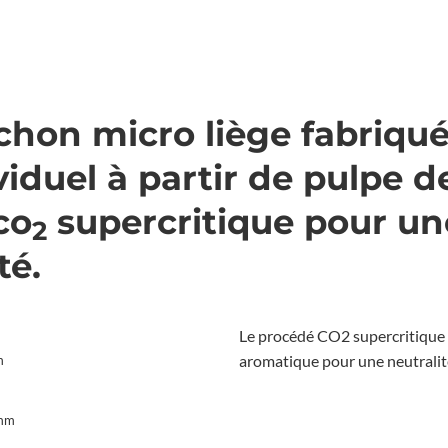
hon micro liège fabriqu
viduel à partir de pulpe 
co
supercritique pour un
2
té.
Le procédé CO2 supercritique d
aromatique pour une neutralit
m
 mm