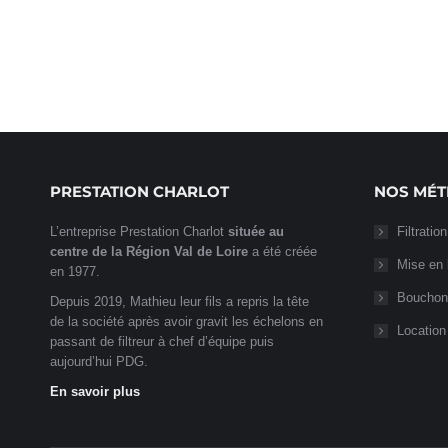
PRESTATION CHARLOT
NOS MÉT
L’entreprise Prestation Charlot
située au
Filtration
centre de la Région Val de Loire
a été créée
Mise en 
en 1977.
Bouchon
Depuis 2019, Mathieu leur fils a repris la tête
de la société après avoir gravit les échelons en
Location
passant de filtreur à chef d’équipe puis
aujourd’hui PDG.
En savoir plus