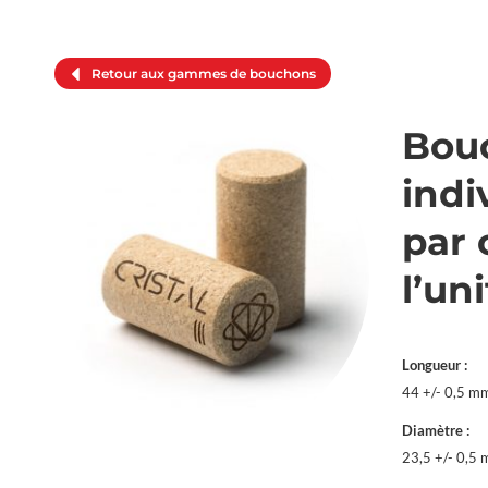
Retour aux gammes de bouchons
Bouc
indi
par 
l’uni
Longueur :
44 +/- 0,5 m
Diamètre :
23,5 +/- 0,5