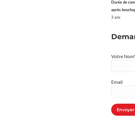
Durée de con
après bouchag
3 ans
Deman
Votre Nom
Email