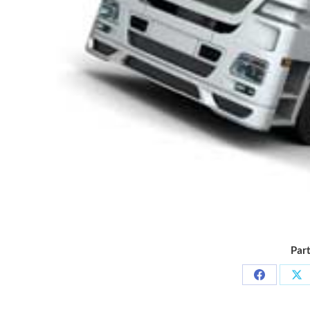
Part
Partager
Pa
sur
su